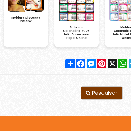
Moldura Giovanna
Ewbank
Foto em
Moldu
Calendário 2026
Calendári
Feliz Aniversário
Feliz Natal
Papai Online
Onlin
Compartilhar
Facebook
Messenger
Pinterest
X
W
Pesquisar