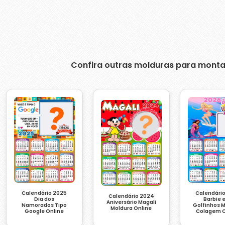
Confira outras molduras para monta
Calendári
Calendário 2025
Calendário 2024
Barbie e
Dia dos
Aniversário Magali
Golfinhos 
Namorados Tipo
Moldura Online
Colagem O
Google Online