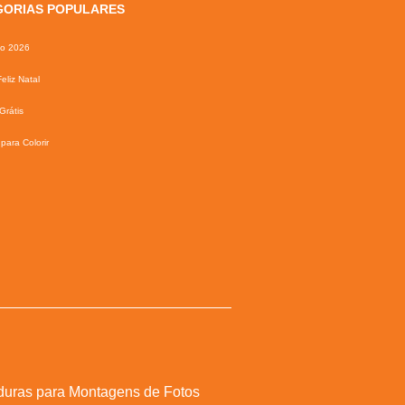
GORIAS POPULARES
io 2026
eliz Natal
Grátis
para Colorir
duras para Montagens de Fotos