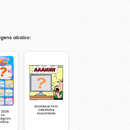
gens abaixo:
Emoldurar Foto
Cebolinha
o 2026
Assustando
 os
Mágicos
nline