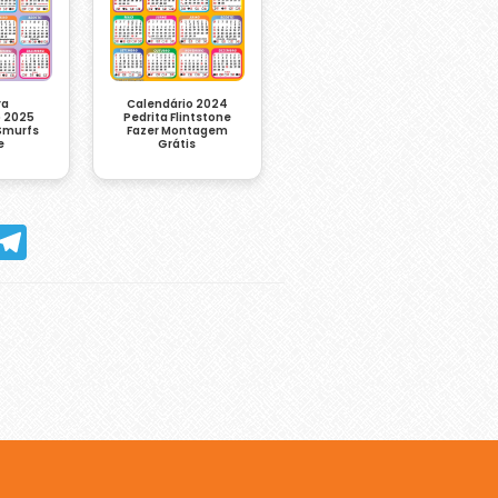
ra
Calendário 2024
o 2025
Pedrita Flintstone
 Smurfs
Fazer Montagem
e
Grátis
hatsApp
Telegram