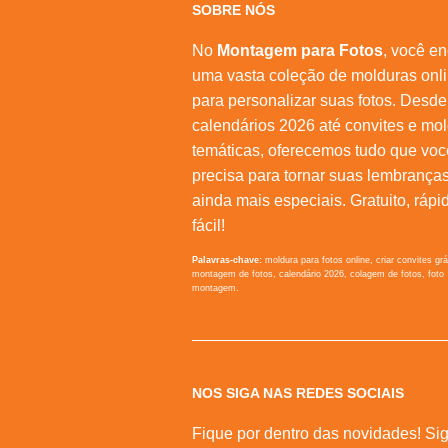
SOBRE NÓS
No
Montagem para Fotos
, você en
uma vasta coleção de molduras onl
para personalizar suas fotos. Desde
calendários 2026 até convites e mo
temáticas, oferecemos tudo que voc
precisa para tornar suas lembrança
ainda mais especiais. Gratuito, rápi
fácil!
Palavras-chave:
moldura para fotos online, criar convites grá
montagem de fotos, calendário 2026, colagem de fotos, foto
montagem.
NOS SIGA NAS REDES SOCIAIS
Fique por dentro das novidades! Sig