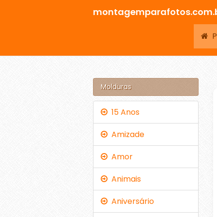
montagemparafotos.com.
Pá
Molduras
15 Anos
Amizade
Amor
Animais
Aniversário