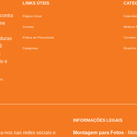
LINKS ÚTEIS
CATE
contra
Página Inicial
Calendár
ine
Contato
Moldura F
lduras
Poltica de Privacidade
Convites 
ê
Categorias
Desenho 
s
do e
tis,
INFORMAÇÕES LEGAIS
a-nos nas redes sociais e
Montagem para Fotos
- Mol