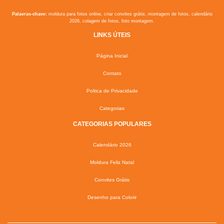
Palavras-chave:
moldura para fotos online, criar convites grátis, montagem de fotos, calendário
2026, colagem de fotos, foto montagem.
LINKS ÚTEIS
Página Inicial
Contato
Poltica de Privacidade
Categorias
CATEGORIAS POPULARES
Calendário 2026
Moldura Feliz Natal
Convites Grátis
Desenho para Colorir