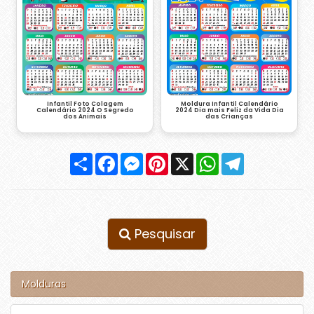
Infantil Foto Colagem
Moldura Infantil Calendário
Calendário 2024 O Segredo
2024 Dia mais Feliz da Vida Dia
dos Animais
das Crianças
Compartilhar
Facebook
Messenger
Pinterest
X
WhatsApp
Telegram
Pesquisar
Molduras