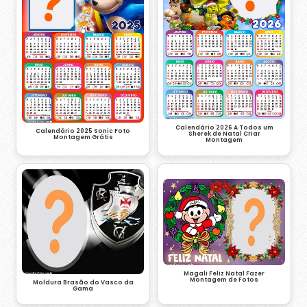
Calendário 2026 A Todos um
Calendário 2025 Sonic Foto
Sherek de Natal Criar
Montagem Grátis
Montagem
Magali Feliz Natal Fazer
Montagem de Fotos
Moldura Brasão do Vasco da
Gama