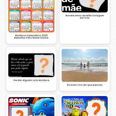
Novela Amor de Mãe Colagem
de Foto
Moldura Calendário 2025
Bebefinn Feliz Natal Online
Perder Alguém Luto Moldura
És mais rico do que pensas