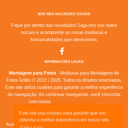
NOS SIGA NAS REDES SOCIAIS
Fique por dentro das novidades! Siga-nos nas redes
sociais e acompanhe as novas molduras e
funcionalidades que oferecemos:
INFORMAÇÕES LEGAIS
Montagem para Fotos
- Molduras para Montagens de
Fotos Grátis © 2012 / 2026. Todos os direitos reservados.
Este site utiliza cookies para garantir a melhor experiência
de navegação. Ao continuar navegando, você concorda
com nossa
Política de Privacidade
.
Mapa do Site
|
Feeds RSS
|
Sobre Nós
Este site usa cookies para garantir que voc
obtenha a melhor experiência em nosso site.
Acesse nossas molduras para:
calendários, convites de
Saiba mais.