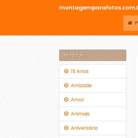
montagemparafotos.com.
Pá
Molduras
15 Anos
Amizade
Amor
Animais
Aniversário