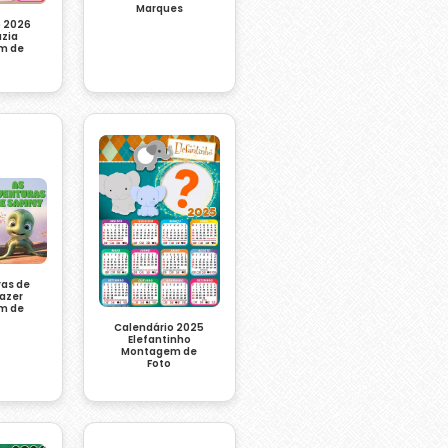
Marques
o 2026
uzia
m de
ras de
azer
m de
Calendário 2025
Elefantinho
Montagem de
Foto