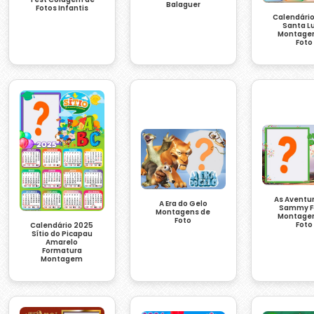
Balaguer
Fotos Infantis
Calendári
Santa L
Montage
Foto
As Aventu
A Era do Gelo
Sammy F
Montagens de
Montage
Foto
Foto
Calendário 2025
Sítio do Picapau
Amarelo
Formatura
Montagem