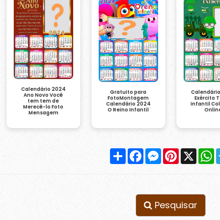
Calendário 2024
Gratuito para
Calendári
Ano Novo Você
FotoMontagem
Exército
tem tem de
Calendário 2024
Infantil C
Merecê-lo Foto
O Reino Infantil
Onlin
Mensagem
Compartilhar
Facebook
Messenger
Pinterest
X
W
Pesquisar