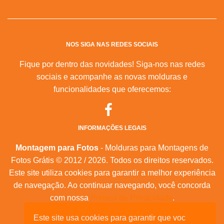
NOS SIGA NAS REDES SOCIAIS
Fique por dentro das novidades! Siga-nos nas redes
sociais e acompanhe as novas molduras e
funcionalidades que oferecemos:
INFORMAÇÕES LEGAIS
Montagem para Fotos
- Molduras para Montagens de
Fotos Grátis © 2012 / 2026. Todos os direitos reservados.
Este site utiliza cookies para garantir a melhor experiência
de navegação. Ao continuar navegando, você concorda
com nossa
Política de Privacidade
.
Mapa do Site
|
Feeds RSS
|
Sobre Nós
Este site usa cookies para garantir que voc