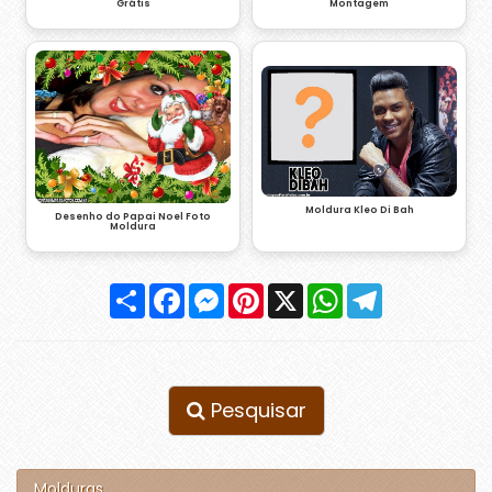
Grátis
Montagem
Moldura Kleo Di Bah
Desenho do Papai Noel Foto
Moldura
Compartilhar
Facebook
Messenger
Pinterest
X
WhatsApp
Telegram
Pesquisar
Molduras