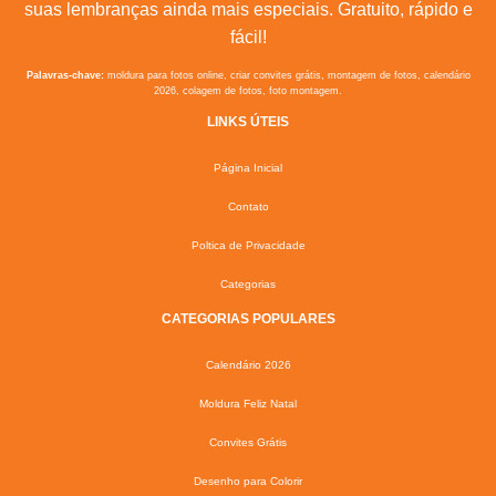
suas lembranças ainda mais especiais. Gratuito, rápido e
fácil!
Palavras-chave:
moldura para fotos online, criar convites grátis, montagem de fotos, calendário
2026, colagem de fotos, foto montagem.
LINKS ÚTEIS
Página Inicial
Contato
Poltica de Privacidade
Categorias
CATEGORIAS POPULARES
Calendário 2026
Moldura Feliz Natal
Convites Grátis
Desenho para Colorir