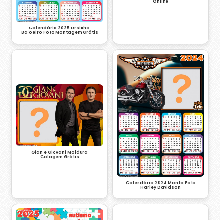
Online
Calendário 2025 Ursinho
Baloeiro Foto Montagem Grátis
Gian e Giovani Moldura
Colagem Grátis
Calendário 2024 Monta Foto
Harley Davidson