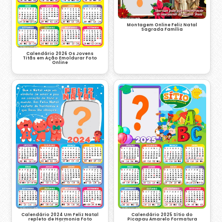
Montagem Online Feliz Natal
Sagrada Família
Calendário 2026 Os Jovens
Titãs em Ação Emoldurar Foto
Online
Calendário 2024 Um Feliz Natal
Calendário 2025 Sítio do
repleto de Harmonia Foto
Picapau Amarelo Formatura