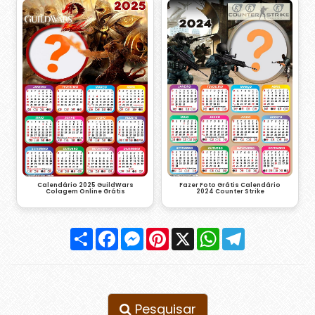
Fazer Foto Grátis Calendário
Calendário 2025 GuildWars
2024 Counter Strike
Colagem Online Grátis
Compartilhar
Facebook
Messenger
Pinterest
X
WhatsApp
Telegram
Pesquisar