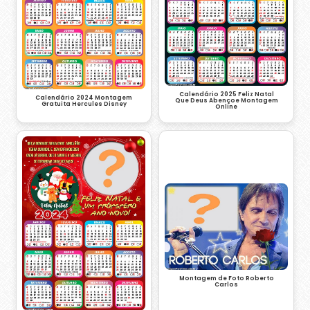
Calendário 2025 Feliz Natal
Calendário 2024 Montagem
Que Deus Abençoe Montagem
Gratuita Hercules Disney
Online
Montagem de Foto Roberto
Carlos