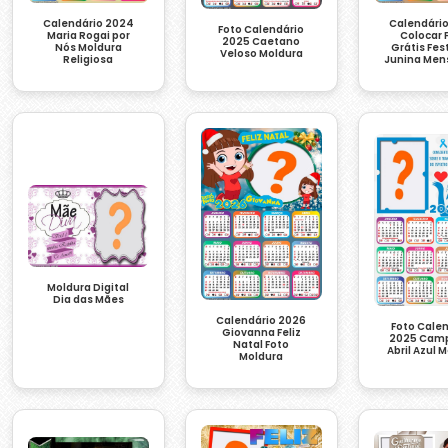
Calendário 2024
Calendári
Foto Calendário
Maria Rogai por
Colocar 
2025 Caetano
Nós Moldura
Grátis Fe
Veloso Moldura
Religiosa
Junina Me
Moldura Digital
Dia das Mães
Calendário 2026
Foto Cale
Giovanna Feliz
2025 Cam
Natal Foto
Abril Azul 
Moldura