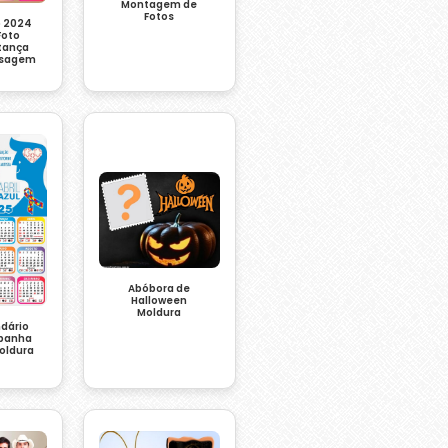
Montagem de
Fotos
o 2024
Foto
stança
nsagem
Abóbora de
Halloween
Moldura
ndário
panha
Moldura