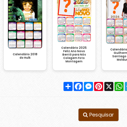
Calendário 2025
Calendári
Feliz Ano Novo
Guilher
Calendário 2018
Bentô para Nós
Santiago
do Hulk
Colagem Foto
Moldu
Montagem
Compartilhar
Facebook
Messenger
Pinterest
X
W
Pesquisar