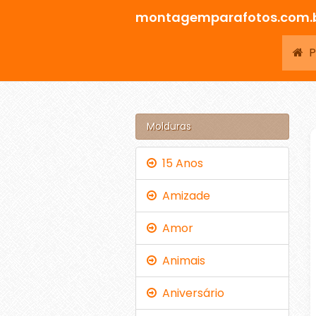
montagemparafotos.com.
Pá
Molduras
15 Anos
Amizade
Amor
Animais
Aniversário