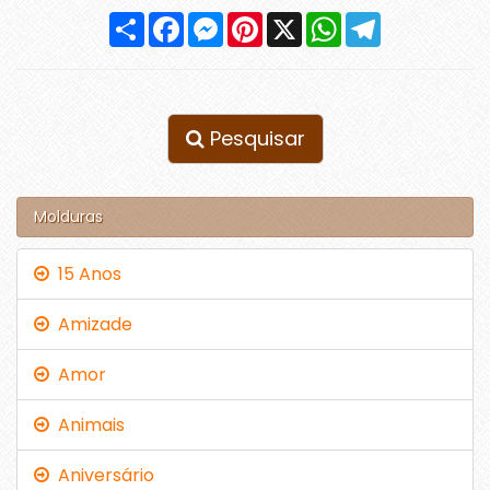
Compartilhar
Facebook
Messenger
Pinterest
X
WhatsApp
Telegram
Pesquisar
Molduras
15 Anos
Amizade
Amor
Animais
Aniversário