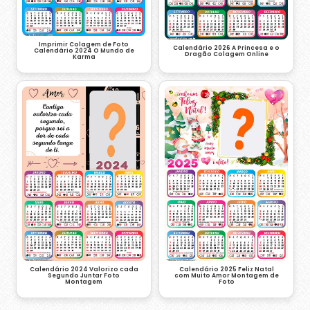
Imprimir Colagem de Foto
Calendário 2026 A Princesa e o
Calendário 2024 O Mundo de
Dragão Colagem Online
Karma
Calendário 2024 Valorizo cada
Calendário 2025 Feliz Natal
Segundo Juntar Foto
com Muito Amor Montagem de
Montagem
Foto