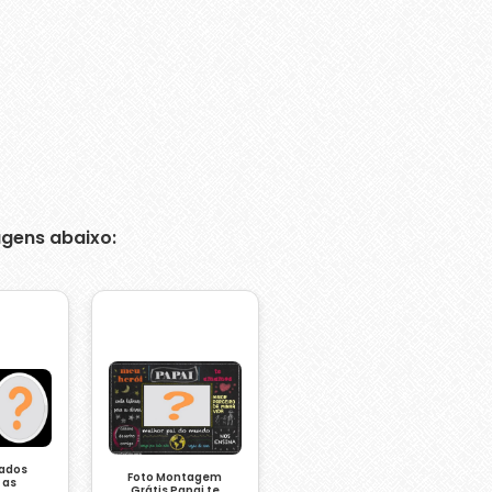
gens abaixo:
nados
Foto Montagem
 as
Grátis Papai te