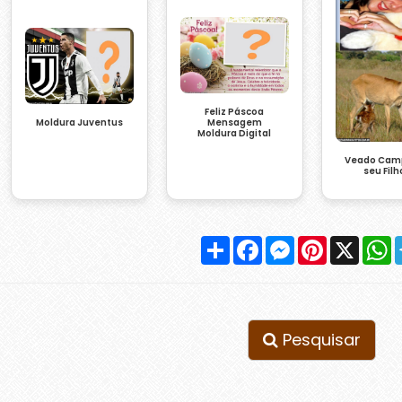
Feliz Páscoa
Moldura Juventus
Mensagem
Moldura Digital
Veado Camp
seu Filh
Compartilhar
Facebook
Messenger
Pinterest
X
W
Pesquisar