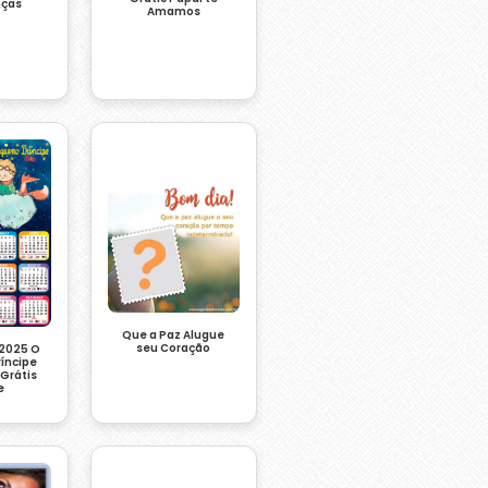
ças
Amamos
Que a Paz Alugue
seu Coração
 2025 O
íncipe
Grátis
e