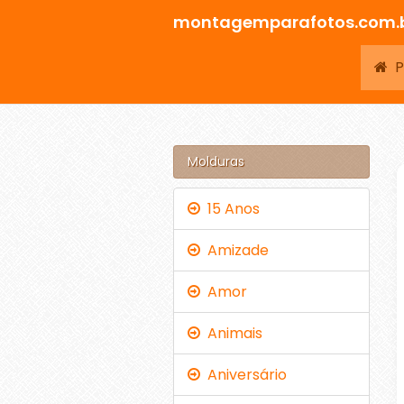
montagemparafotos.com.
Pá
Molduras
15 Anos
Amizade
Amor
Animais
Aniversário