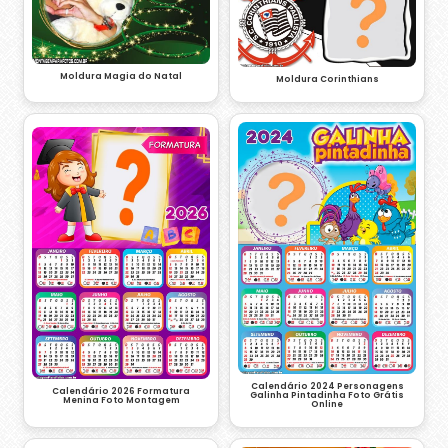
Moldura Magia do Natal
Moldura Corinthians
Calendário 2024 Personagens
Calendário 2026 Formatura
Galinha Pintadinha Foto Grátis
Menina Foto Montagem
Online