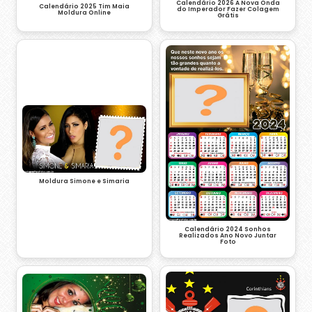
Calendário 2026 A Nova Onda
Calendário 2025 Tim Maia
do Imperador Fazer Colagem
Moldura Online
Grátis
Moldura Simone e Simaria
Calendário 2024 Sonhos
Realizados Ano Novo Juntar
Foto