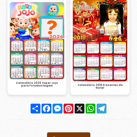
Calendário 2026 Super Jojo
Calendário 2018 Presentes de
para FotoMontagem
Natal
Compartilhar
Facebook
Messenger
Pinterest
X
WhatsApp
Telegram