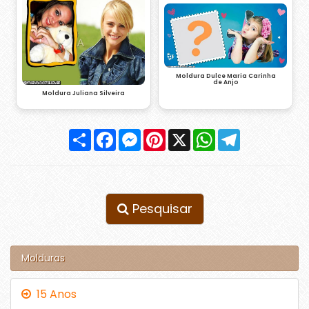
Moldura Dulce Maria Carinha
de Anjo
Moldura Juliana Silveira
Compartilhar
Facebook
Messenger
Pinterest
X
WhatsApp
Telegram
Pesquisar
Molduras
15 Anos