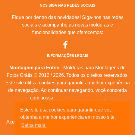
NOS SIGA NAS REDES SOCIAIS
Fique por dentro das novidades! Siga-nos nas redes
sociais e acompanhe as novas molduras e
funcionalidades que oferecemos:
INFORMAÇÕES LEGAIS
Montagem para Fotos
- Molduras para Montagens de
Fotos Grátis © 2012 / 2026. Todos os direitos reservados.
Este site utiliza cookies para garantir a melhor experiência
de navegação. Ao continuar navegando, você concorda
com nossa
Política de Privacidade
.
Mapa do Site
|
Feeds RSS
|
Sobre Nós
Este site usa cookies para garantir que voc
obtenha a melhor experiência em nosso site.
Acesse nossas molduras para:
calendários, convites de
Saiba mais.
aniversário, dia das mães, feliz natal, datas