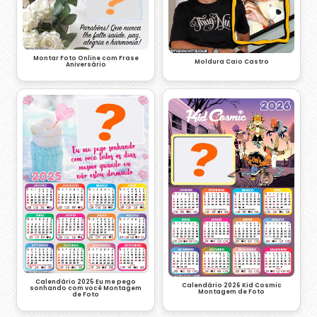
Montar Foto Online com Frase
Moldura Caio Castro
Aniversário
Calendário 2025 Eu me pego
Calendário 2026 Kid Cosmic
sonhando com você Montagem
Montagem de Foto
de Foto