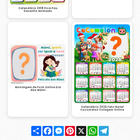
Calendário 2018 Pica Pau
Desenho Animado
Montagem de Foto Online Dia
das Mámi
Calendário 2026 Feliz Natal
Cocomelon Colagem Online
Compartilhar
Facebook
Messenger
Pinterest
X
WhatsApp
Telegram