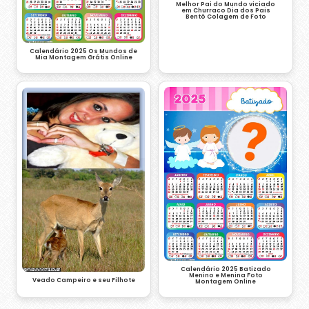
Melhor Pai do Mundo viciado
em Churraco Dia dos Pais
Bentô Colagem de Foto
Calendário 2025 Os Mundos de
Mia Montagem Grátis Online
Calendário 2025 Batizado
Menino e Menina Foto
Veado Campeiro e seu Filhote
Montagem Online