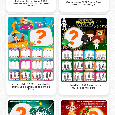
Foto em Calendário 2026
Calendário 2026 Tema Pipa
Nossa Senhora do Desterro
para FotoMontagem
Online
Calendário 2025 No Fundo do
Calendário 2026 Star Wars
Mar Mundo Bita Montagem de
Cute Foto Moldura
Foto