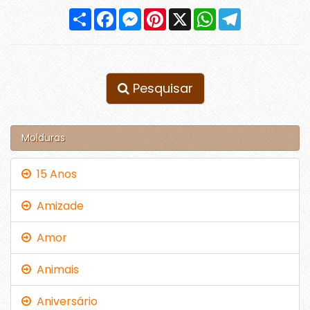
Compartilhar
Facebook
Messenger
Pinterest
X
WhatsApp
Telegram
Pesquisar
Molduras
15 Anos
Amizade
Amor
Animais
Aniversário