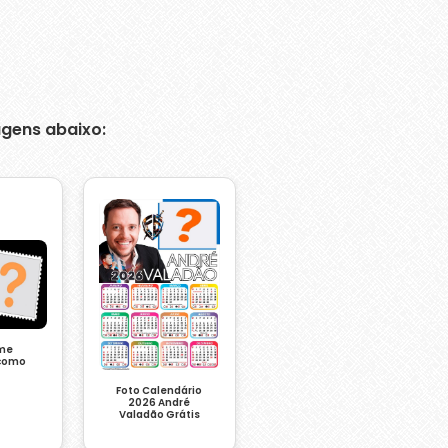
gens abaixo:
me
como
Foto Calendário
2026 André
Valadão Grátis