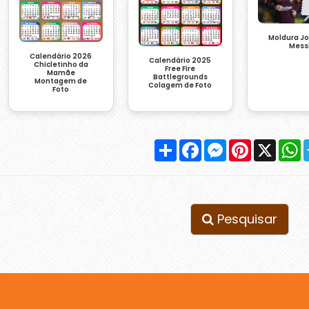
Moldura J
Mess
Calendário 2026
Calendário 2025
Chicletinho da
Free Fire
Mamãe
Battlegrounds
Montagem de
Colagem de Foto
Foto
Compartilhar
Facebook
Messenger
Pinterest
X
W
Pesquisar