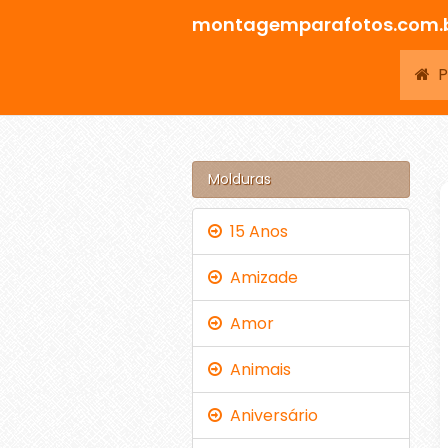
montagemparafotos.com.
Pá
Molduras
15 Anos
Amizade
Amor
Animais
Aniversário