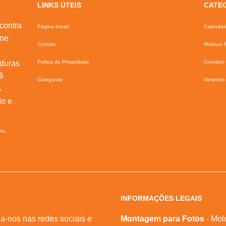
LINKS ÚTEIS
CATE
contra
Página Inicial
Calendár
ine
Contato
Moldura F
lduras
Poltica de Privacidade
Convites 
ê
Categorias
Desenho 
s
do e
tis,
INFORMAÇÕES LEGAIS
a-nos nas redes sociais e
Montagem para Fotos
- Mol