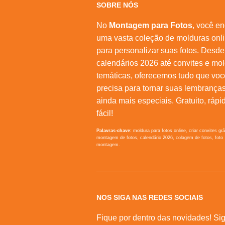
SOBRE NÓS
No
Montagem para Fotos
, você en
uma vasta coleção de molduras onl
para personalizar suas fotos. Desde
calendários 2026 até convites e mo
temáticas, oferecemos tudo que voc
precisa para tornar suas lembrança
ainda mais especiais. Gratuito, rápi
fácil!
Palavras-chave:
moldura para fotos online, criar convites grá
montagem de fotos, calendário 2026, colagem de fotos, foto
montagem.
NOS SIGA NAS REDES SOCIAIS
Fique por dentro das novidades! Sig