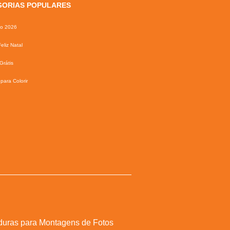
GORIAS POPULARES
io 2026
eliz Natal
Grátis
para Colorir
duras para Montagens de Fotos