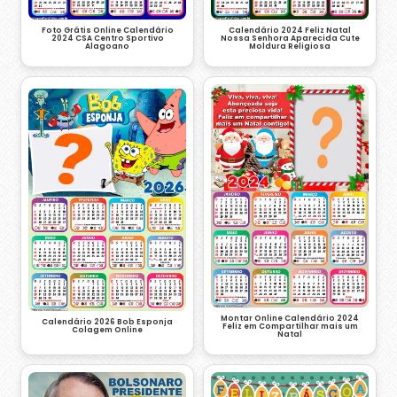
Foto Grátis Online Calendário
Calendário 2024 Feliz Natal
2024 CSA Centro Sportivo
Nossa Senhora Aparecida Cute
Alagoano
Moldura Religiosa
Montar Online Calendário 2024
Calendário 2026 Bob Esponja
Feliz em Compartilhar mais um
Colagem Online
Natal