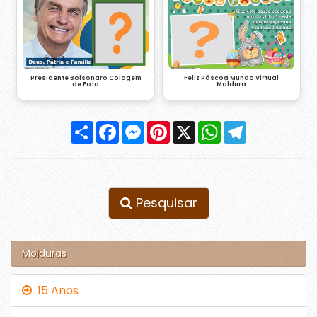
Presidente Bolsonaro Colagem
Feliz Páscoa Mundo Virtual
de Foto
Moldura
Compartilhar
Facebook
Messenger
Pinterest
X
WhatsApp
Telegram
Pesquisar
Molduras
15 Anos