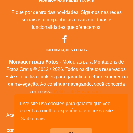
NOS SIGA NAS REDES SOCIAIS
Fique por dentro das novidades! Siga-nos nas redes
sociais e acompanhe as novas molduras e
funcionalidades que oferecemos:
INFORMAÇÕES LEGAIS
Montagem para Fotos
- Molduras para Montagens de
Fotos Grátis © 2012 / 2026. Todos os direitos reservados.
Este site utiliza cookies para garantir a melhor experiência
de navegação. Ao continuar navegando, você concorda
com nossa
Política de Privacidade
.
Mapa do Site
|
Feeds RSS
|
Sobre Nós
Este site usa cookies para garantir que voc
obtenha a melhor experiência em nosso site.
Acesse nossas molduras para:
calendários, convites de
Saiba mais.
aniversário, dia das mães, feliz natal, datas
comemorativas, e muita outras datas comemorativas!