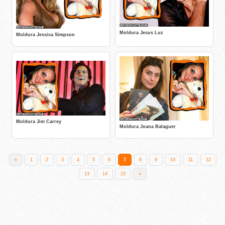
Moldura Jesus Luz
Moldura Jessica Simpson
Moldura Jim Carrey
Moldura Joana Balaguer
«
1
2
3
4
5
6
7
8
9
10
11
12
13
14
15
»