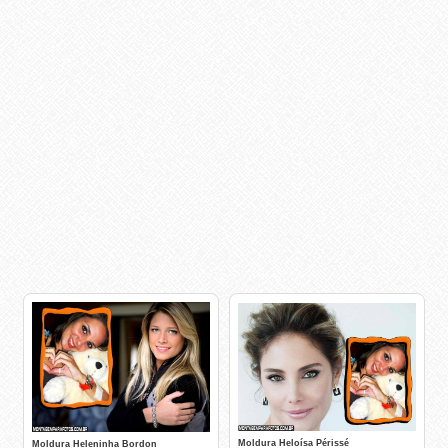
Moldura Heloísa Périssé
Moldura Heleninha Bordon