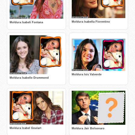
Moldura Isabella Fiorentino
Moldura Isabeli Fontana
Moldura Isis Valverde
Moldura Isabelle Drummond
Moldura Izabel Goulart
Moldura Jair Bolsonaro