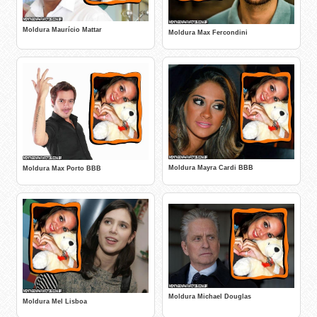
Moldura Maurício Mattar
Moldura Max Fercondini
Moldura Mayra Cardi BBB
Moldura Max Porto BBB
Moldura Michael Douglas
Moldura Mel Lisboa