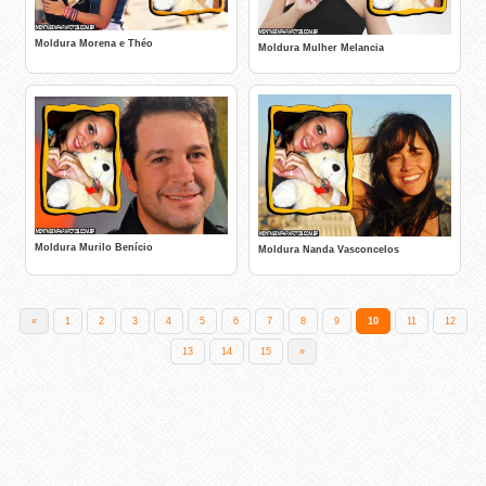
Moldura Morena e Théo
Moldura Mulher Melancia
Moldura Murilo Benício
Moldura Nanda Vasconcelos
«
1
2
3
4
5
6
7
8
9
10
11
12
13
14
15
»