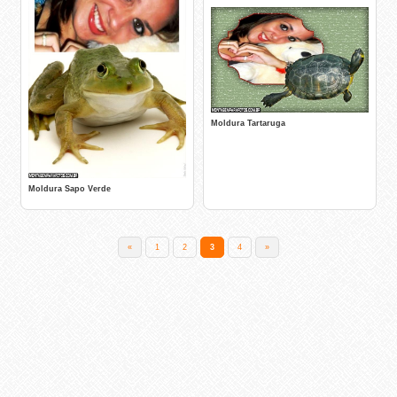
Moldura Tartaruga
Moldura Sapo Verde
«
1
2
3
4
»