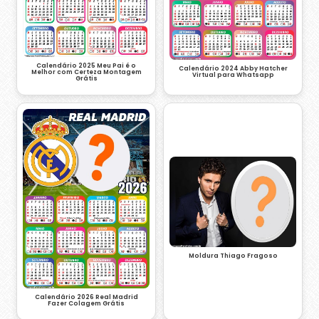
Calendário 2025 Meu Pai é o
Calendário 2024 Abby Hatcher
Melhor com Certeza Montagem
Virtual para Whatsapp
Grátis
Moldura Thiago Fragoso
Calendário 2026 Real Madrid
Fazer Colagem Grátis