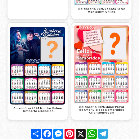
Calendário 2025 Robots Fazer
Montagem Online
Calendário 2026 Maior Prova
Calendário 2024 Montar Online
de Amor Dia dos Namorados
Humberto e Ronaldo
Criar Montagem
Compartilhar
Facebook
Messenger
Pinterest
X
WhatsApp
Telegram