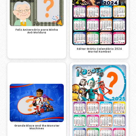
Feliz Aniversário para Minha
Avó Moldura
Editar Grátis Calendário 2024
Mortal Kombat
Grande Blaze and the Monster
Machines