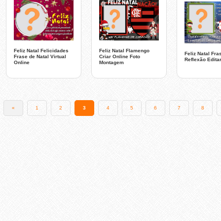
Feliz Natal Felicidades
Feliz Natal Flamengo
Feliz Natal Fra
Frase de Natal Virtual
Criar Online Foto
Reflexão Editar
Online
Montagem
«
1
2
3
4
5
6
7
8