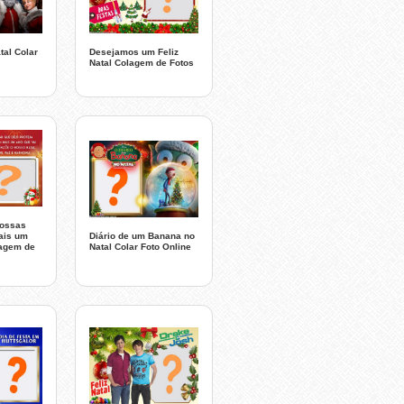
tal Colar
Desejamos um Feliz
Natal Colagem de Fotos
Nossas
ais um
Diário de um Banana no
tagem de
Natal Colar Foto Online