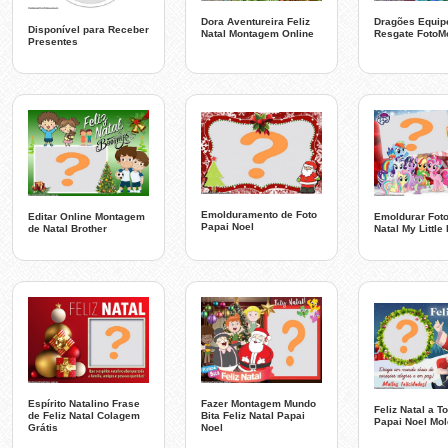
Dora Aventureira Feliz
Dragões Equip
Disponível para Receber
Natal Montagem Online
Resgate FotoM
Presentes
Emolduramento de Foto
Editar Online Montagem
Emoldurar Foto
Papai Noel
de Natal Brother
Natal My Little
Espírito Natalino Frase
Fazer Montagem Mundo
Feliz Natal a T
de Feliz Natal Colagem
Bita Feliz Natal Papai
Papai Noel Mol
Grátis
Noel