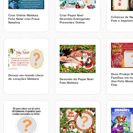
Criar Online Moldura
Criar Papai Noel
Crônicas de Na
Feliz Natal com Frase
Desenho Entregando
Foto e Imprimir
Natalina
Presentes Online
Deus Proteja 
Desejo um mundo cheio
Famílias em m
de corações Moldura
Desenho do Papai Noel
Ano Feliz Mon
Foto Moldura
Foto