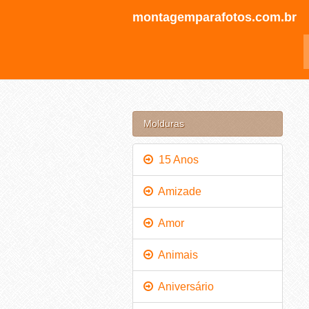
montagemparafotos.com.br
Molduras
15 Anos
Amizade
Amor
Animais
Aniversário