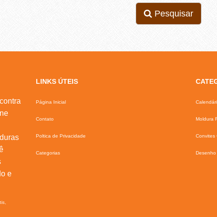
Pesquisar
LINKS ÚTEIS
CATE
contra
Página Inicial
Calendár
ine
Contato
Moldura F
lduras
Poltica de Privacidade
Convites 
ê
Categorias
Desenho 
s
do e
tis,