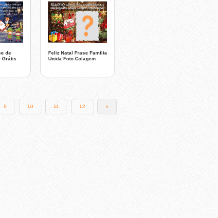
se de
Feliz Natal Frase Família
 Grátis
Unida Foto Colagem
9
10
11
12
»