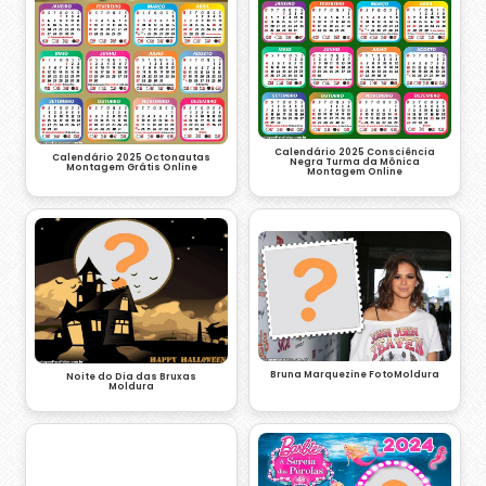
Calendário 2025 Consciência
Calendário 2025 Octonautas
Negra Turma da Mônica
Montagem Grátis Online
Montagem Online
Bruna Marquezine FotoMoldura
Noite do Dia das Bruxas
Moldura