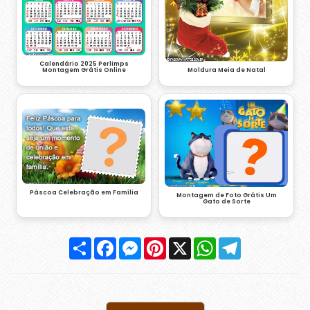
Calendário 2025 Perlimps
Montagem Grátis Online
Moldura Meia de Natal
Páscoa Celebração em Família
Montagem de Foto Grátis Um
Gato de Sorte
Compartilhar
Facebook
Messenger
Pinterest
X
WhatsApp
Telegram