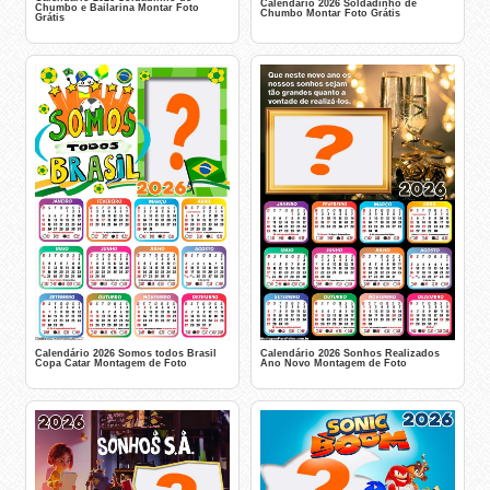
Calendário 2026 Soldadinho de
Chumbo e Bailarina Montar Foto
Chumbo Montar Foto Grátis
Grátis
Calendário 2026 Somos todos Brasil
Calendário 2026 Sonhos Realizados
Copa Catar Montagem de Foto
Ano Novo Montagem de Foto