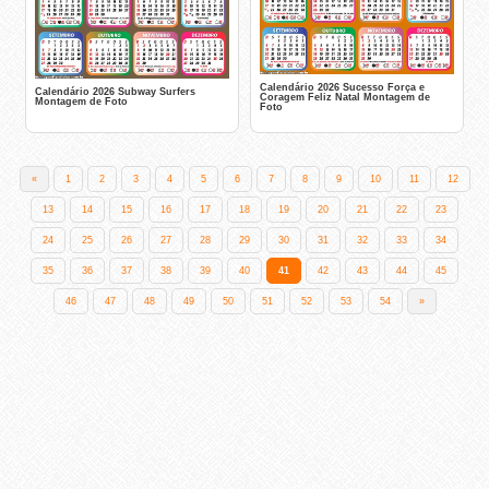
Calendário 2026 Sucesso Força e
Calendário 2026 Subway Surfers
Coragem Feliz Natal Montagem de
Montagem de Foto
Foto
«
1
2
3
4
5
6
7
8
9
10
11
12
13
14
15
16
17
18
19
20
21
22
23
24
25
26
27
28
29
30
31
32
33
34
35
36
37
38
39
40
41
42
43
44
45
46
47
48
49
50
51
52
53
54
»