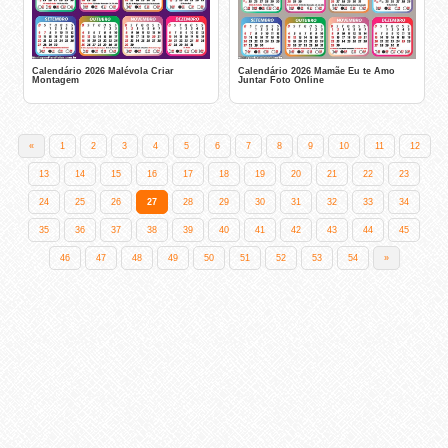
Calendário 2026 Malévola Criar
Calendário 2026 Mamãe Eu te Amo
Montagem
Juntar Foto Online
«
1
2
3
4
5
6
7
8
9
10
11
12
13
14
15
16
17
18
19
20
21
22
23
24
25
26
27
28
29
30
31
32
33
34
35
36
37
38
39
40
41
42
43
44
45
46
47
48
49
50
51
52
53
54
»