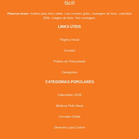
fácil!
Palavras-chave:
moldura para fotos online, criar convites grátis, montagem de fotos, calendário
2026, colagem de fotos, foto montagem.
LINKS ÚTEIS
Página Inicial
Contato
Poltica de Privacidade
Categorias
CATEGORIAS POPULARES
Calendário 2026
Moldura Feliz Natal
Convites Grátis
Desenho para Colorir