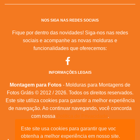
NOS SIGA NAS REDES SOCIAIS
Fique por dentro das novidades! Siga-nos nas redes
sociais e acompanhe as novas molduras e
funcionalidades que oferecemos:
INFORMAÇÕES LEGAIS
Montagem para Fotos
- Molduras para Montagens de
Fotos Grátis © 2012 / 2026. Todos os direitos reservados.
Este site utiliza cookies para garantir a melhor experiência
de navegação. Ao continuar navegando, você concorda
com nossa
Política de Privacidade
.
Este site usa cookies para garantir que voc
Mapa do Site
|
Feeds RSS
|
Sobre Nós
obtenha a melhor experiência em nosso site.