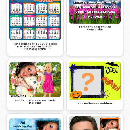
Perdoar Não Significa
Concordar
Foto Calendário 2026 Dia dos
Professores Tenho Muito
Prestígio Grátis
Barbie na Floresta e Animais
Moldura
Boo Halloween Moldura