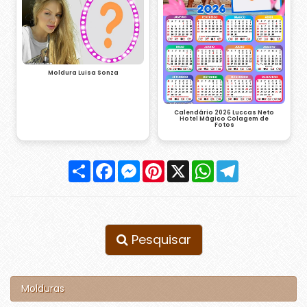
Moldura Luisa Sonza
Calendário 2026 Luccas Neto
Hotel Mágico Colagem de
Fotos
Compartilhar
Facebook
Messenger
Pinterest
X
WhatsApp
Telegram
Pesquisar
Molduras