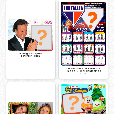
Julio Iglesias para
FotoMontagem
Calendário 2025 Fortaleza
Time de Futebol Colagem de
Foto