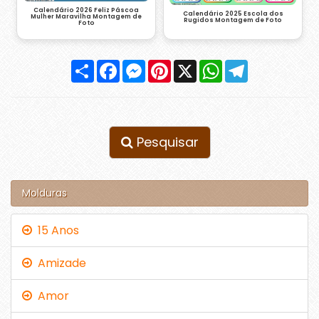
Calendário 2026 Feliz Páscoa
Calendário 2025 Escola dos
Mulher Maravilha Montagem de
Rugidos Montagem de Foto
Foto
Compartilhar
Facebook
Messenger
Pinterest
X
WhatsApp
Telegram
Pesquisar
Molduras
15 Anos
Amizade
Amor