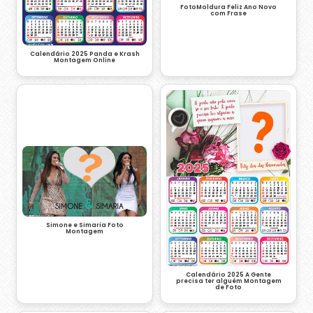
FotoMoldura Feliz Ano Novo
com Frase
Calendário 2025 Panda e Krash
Montagem Online
Simone e Simaria Foto
Montagem
Calendário 2025 A Gente
precisa ter alguém Montagem
de Foto