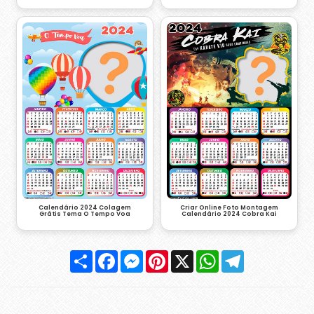
Calendário 2024 Colagem
Criar Online Foto Montagem
Grátis Tema O Tempo Voa
Calendário 2024 Cobra Kai
Compartilhar
Facebook
Messenger
Pinterest
X
WhatsApp
Telegram