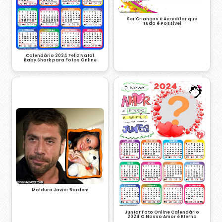
Ser Crianças é Acreditar que
Tudo é Possível
Calendário 2024 Feliz Natal
Baby Shark para Fotos Online
Moldura Javier Bardem
Juntar Foto Online Calendário
2024 O Nosso Amor é Eterno