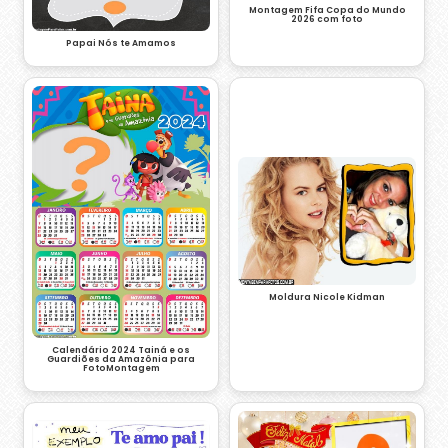
Montagem Fifa Copa do Mundo
2026 com foto
Papai Nós te Amamos
Moldura Nicole Kidman
Calendário 2024 Tainá e os
Guardiões da Amazônia para
FotoMontagem