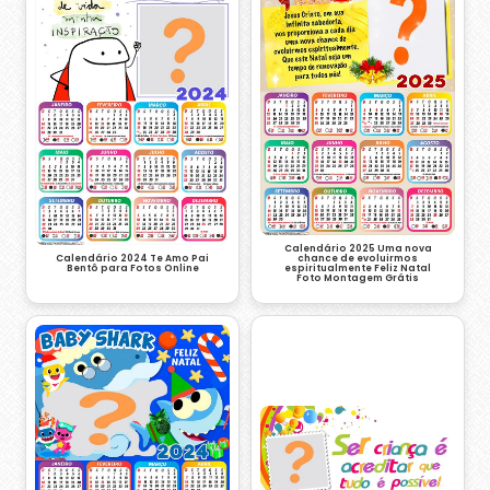
Calendário 2025 Uma nova
Calendário 2024 Te Amo Pai
chance de evoluirmos
Bentô para Fotos Online
espiritualmente Feliz Natal
Foto Montagem Grátis