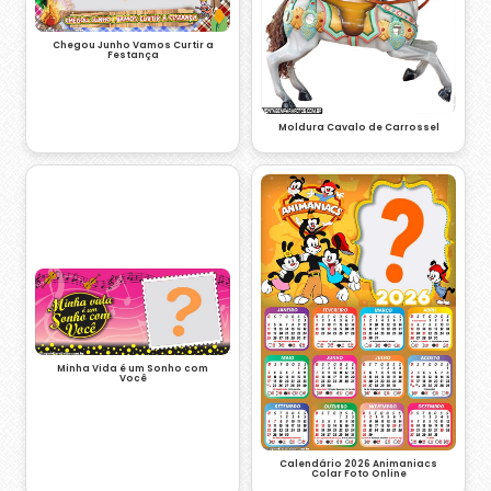
Chegou Junho Vamos Curtir a
Festança
Moldura Cavalo de Carrossel
Minha Vida é um Sonho com
Você
Calendário 2026 Animaniacs
Colar Foto Online