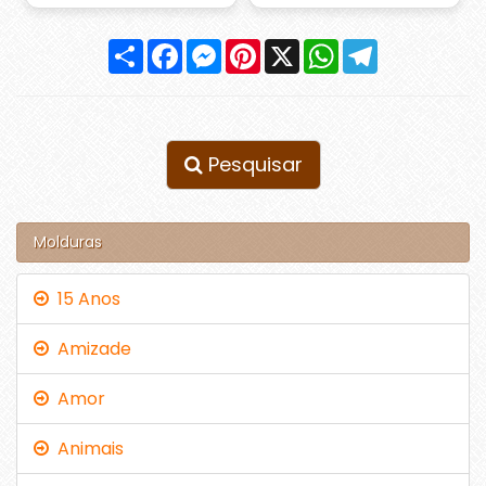
Compartilhar
Facebook
Messenger
Pinterest
X
WhatsApp
Telegram
Pesquisar
Molduras
15 Anos
Amizade
Amor
Animais