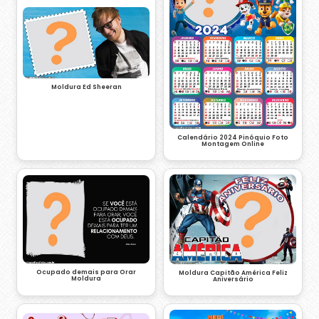
Moldura Ed Sheeran
Calendário 2024 Pinóquio Foto
Montagem Online
Ocupado demais para Orar
Moldura Capitão América Feliz
Moldura
Aniversário