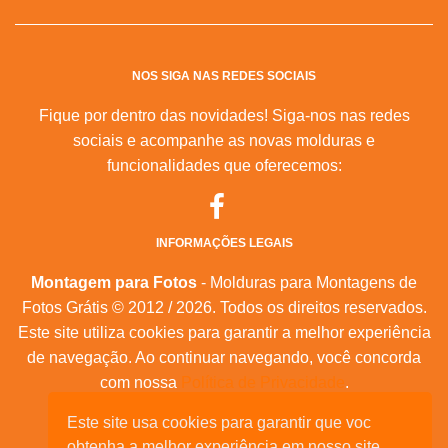
NOS SIGA NAS REDES SOCIAIS
Fique por dentro das novidades! Siga-nos nas redes
sociais e acompanhe as novas molduras e
funcionalidades que oferecemos:
INFORMAÇÕES LEGAIS
Montagem para Fotos
- Molduras para Montagens de
Fotos Grátis © 2012 / 2026. Todos os direitos reservados.
Este site utiliza cookies para garantir a melhor experiência
de navegação. Ao continuar navegando, você concorda
com nossa
Política de Privacidade
.
Este site usa cookies para garantir que voc
Mapa do Site
|
Feeds RSS
|
Sobre Nós
obtenha a melhor experiência em nosso site.