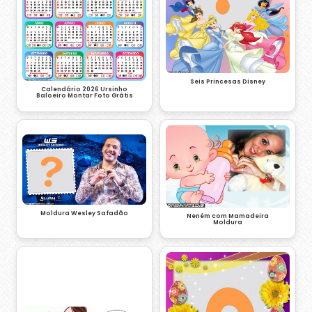
Seis Princesas Disney
Calendário 2026 Ursinho
Baloeiro Montar Foto Grátis
Moldura Wesley Safadão
Neném com Mamadeira
Moldura