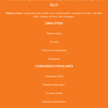
fácil!
Palavras-chave:
moldura para fotos online, criar convites grátis, montagem de fotos, calendário
2026, colagem de fotos, foto montagem.
LINKS ÚTEIS
Página Inicial
Contato
Poltica de Privacidade
Categorias
CATEGORIAS POPULARES
Calendário 2026
Moldura Feliz Natal
Convites Grátis
Desenho para Colorir