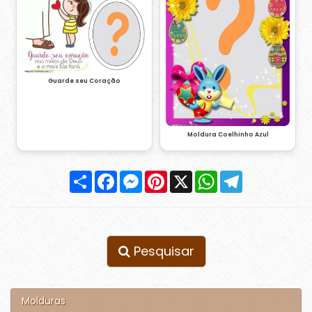
Guarde seu Coração
Moldura Coelhinho Azul
Compartilhar
Facebook
Messenger
Pinterest
X
WhatsApp
Telegram
Pesquisar
Molduras