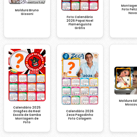
Montage
Foto Feli
Moldura Bruno
Nov
Gissoni
Foto Calendário
2026 Papai Noel
Flamenguista
Grátis
Moldura E
Moscov
Calendário 2025
Calendário 2026
Dragões da Real
Zeca Pagodinho
Escola de Samba
Foto Colagem
Montagem de
Foto