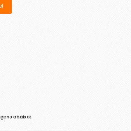
el
gens abaixo: