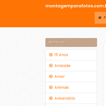
montagemparafotos.com.
Pá
Molduras
15 Anos
Amizade
Amor
Animais
Aniversário