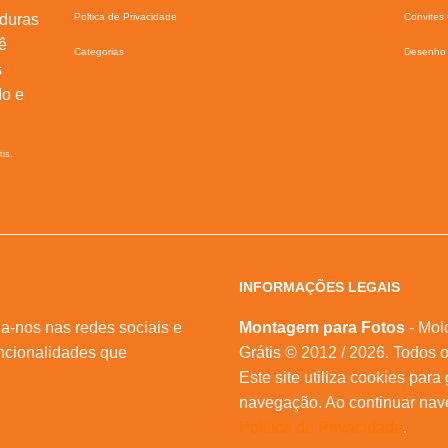
lduras
Poltica de Privacidade
Convites 
ê
Categorias
Desenho 
s
do e
tis,
INFORMAÇÕES LEGAIS
a-nos nas redes sociais e
Montagem para Fotos
- Mol
ncionalidades que
Grátis © 2012 / 2026. Todos o
Este site utiliza cookies para
navegação. Ao continuar na
Política de Privacidade
.