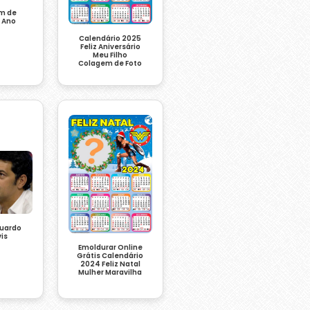
m de
z Ano
o
Calendário 2025
Feliz Aniversário
Meu Filho
Colagem de Foto
duardo
is
Emoldurar Online
Grátis Calendário
2024 Feliz Natal
Mulher Maravilha