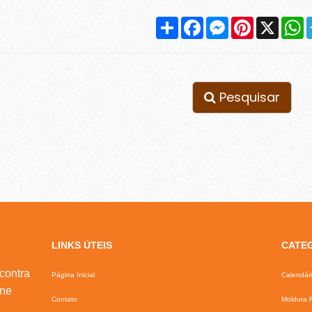
Compartilhar
Facebook
Messenger
Pinterest
X
W
Pesquisar
LINKS ÚTEIS
CATE
contra
Página Inicial
Calendár
ine
Contato
Moldura F