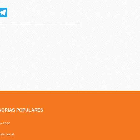
hatsApp
Telegram
GORIAS POPULARES
io 2026
eliz Natal