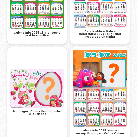
Foto Moldura Online
Calendário 2025 Chip e Potato
Calendário 2024 Feliz Natal
Moldura Online
Poderosa Chefinha
Montagem Online Moranguinho
Feliz Páscoa
Calendário 2025 Deepa e
Anoop Montagem Grátis Online