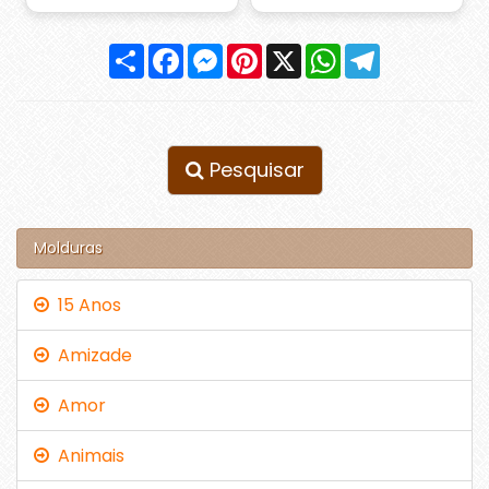
Compartilhar
Facebook
Messenger
Pinterest
X
WhatsApp
Telegram
Pesquisar
Molduras
15 Anos
Amizade
Amor
Animais