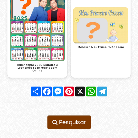
Moldura Meu Primeiro Passeio
Calendário 2025 Leandro e
Leonardo Foto Montagem
Online
Compartilhar
Facebook
Messenger
Pinterest
X
WhatsApp
Telegram
Pesquisar