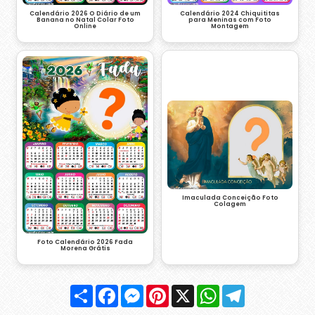
Calendário 2026 O Diário de um
Calendário 2024 Chiquititas
Banana no Natal Colar Foto
para Meninas com Foto
Online
Montagem
Imaculada Conceição Foto
Colagem
Foto Calendário 2026 Fada
Morena Grátis
Compartilhar
Facebook
Messenger
Pinterest
X
WhatsApp
Telegram