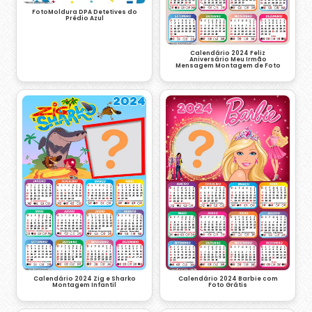
FotoMoldura DPA Detetives do
Prédio Azul
Calendário 2024 Feliz
Aniversário Meu Irmão
Mensagem Montagem de Foto
Calendário 2024 Zig e Sharko
Calendário 2024 Barbie com
Montagem Infantil
Foto Grátis