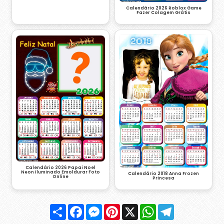
Calendário 2026 Roblox Game
Fazer Colagem Grátis
Calendário 2026 Papai Noel
Neon Iluminado Emoldurar Foto
Calendário 2018 Anna Frozen
Online
Princesa
Compartilhar
Facebook
Messenger
Pinterest
X
WhatsApp
Telegram