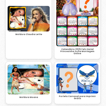
Moldura Claudia Leitte
Calendário 2025 Feliz Natal
Princesinha Sofia Montagem
Online
Portela Carnaval para Imprimir
Moldura Moana
Grátis