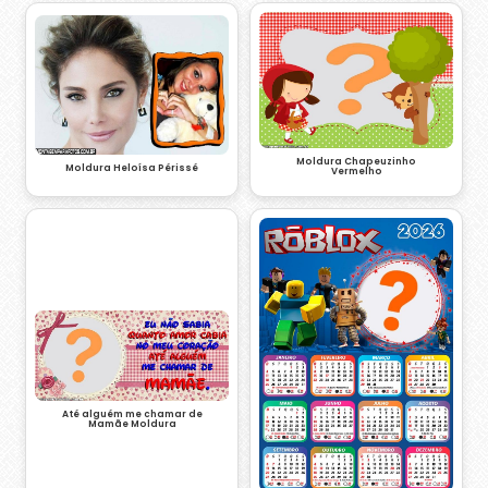
Moldura Chapeuzinho
Moldura Heloísa Périssé
Vermelho
Até alguém me chamar de
Mamãe Moldura