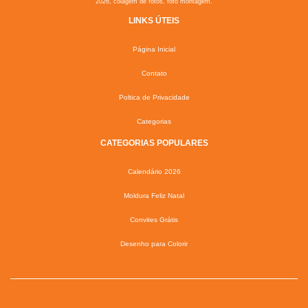
2026, colagem de fotos, foto montagem.
LINKS ÚTEIS
Página Inicial
Contato
Poltica de Privacidade
Categorias
CATEGORIAS POPULARES
Calendário 2026
Moldura Feliz Natal
Convites Grátis
Desenho para Colorir