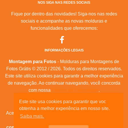
NOS SIGA NAS REDES SOCIAIS
Fique por dentro das novidades! Siga-nos nas redes
sociais e acompanhe as novas molduras e
funcionalidades que oferecemos:
INFORMAÇÕES LEGAIS
Montagem para Fotos
- Molduras para Montagens de
Fotos Grátis © 2012 / 2026. Todos os direitos reservados.
Este site utiliza cookies para garantir a melhor experiência
de navegação. Ao continuar navegando, você concorda
com nossa
Política de Privacidade
.
Este site usa cookies para garantir que voc
Mapa do Site
|
Feeds RSS
|
Sobre Nós
obtenha a melhor experiência em nosso site.
Acesse nossas molduras para:
calendários, convites de
Saiba mais.
aniversário, dia das mães, feliz natal, datas
comemorativas, e muita outras datas comemorativas!