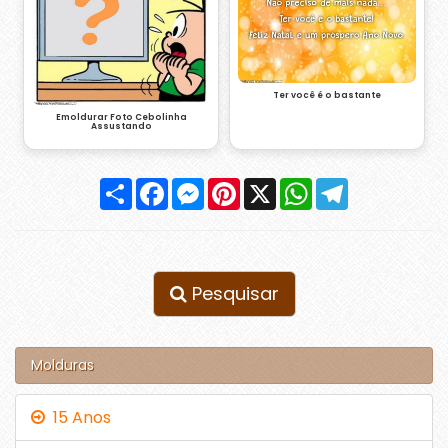
Ter você é o bastante
Emoldurar Foto Cebolinha
Assustando
Compartilhar
Facebook
Messenger
Pinterest
X
WhatsApp
Telegram
Pesquisar
Molduras
15 Anos