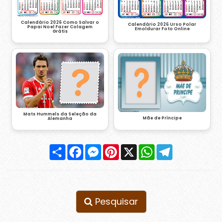
Calendário 2026 Como Salvar o
Calendário 2026 Urso Polar
Papai Noel Fazer Colagem
Emoldurar Foto Online
Grátis
Mats Hummels da Seleção da
Mãe de Príncipe
Alemanha
Compartilhar
Facebook
Messenger
Pinterest
X
WhatsApp
Telegram
Pesquisar