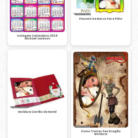
Passeio De Barco Pai e Filho
Colagem Calendário 2024
Michael Jackson
Moldura Cartão de Natal
Como Treinar Seu Dragão
Moldura