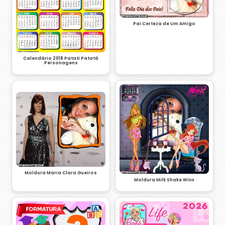
Pai Certeza de Um Amigo
Calendário 2018 Patati Patatá
Personagens
Moldura Maria Clara Gueiros
Moldura Milk Shake Winx