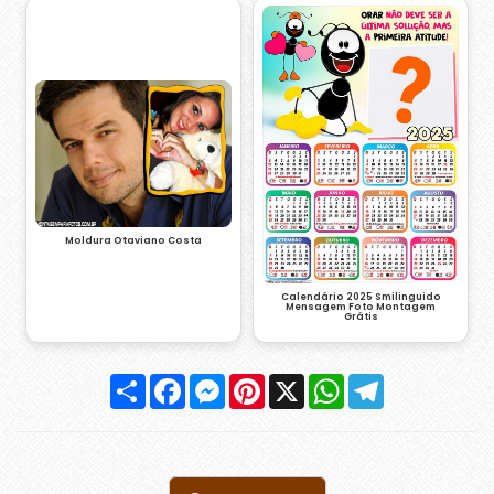
Moldura Otaviano Costa
Calendário 2025 Smilinguido
Mensagem Foto Montagem
Grátis
Compartilhar
Facebook
Messenger
Pinterest
X
WhatsApp
Telegram