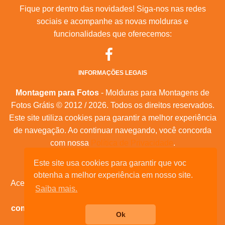
Fique por dentro das novidades! Siga-nos nas redes
sociais e acompanhe as novas molduras e
funcionalidades que oferecemos:
INFORMAÇÕES LEGAIS
Montagem para Fotos
- Molduras para Montagens de
Fotos Grátis © 2012 / 2026. Todos os direitos reservados.
Este site utiliza cookies para garantir a melhor experiência
de navegação. Ao continuar navegando, você concorda
com nossa
Política de Privacidade
.
Mapa do Site
|
Feeds RSS
|
Sobre Nós
Este site usa cookies para garantir que voc
obtenha a melhor experiência em nosso site.
Acesse nossas molduras para:
calendários, convites de
Saiba mais.
aniversário, dia das mães, feliz natal, datas
comemorativas, e muita outras datas comemorativas!
Ok