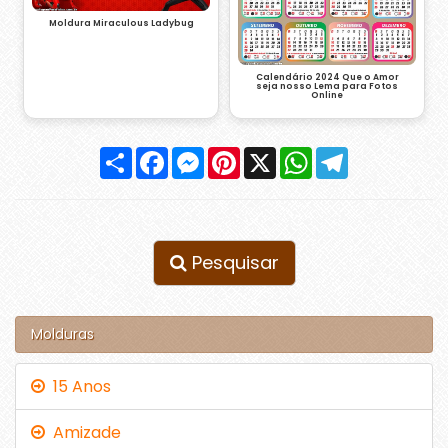
Moldura Miraculous Ladybug
Calendário 2024 Que o Amor
seja nosso Lema para Fotos
Online
Compartilhar
Facebook
Messenger
Pinterest
X
WhatsApp
Telegram
Pesquisar
Molduras
15 Anos
Amizade