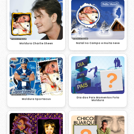
Natal no Campo e muita neve
Moldura Charlie Sheen
Dia dos Pais Momentos Foto
Moldura Sportacus
Moldura