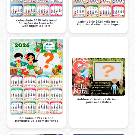
Calendário 2025 Feliz Natal
Calendário 2024 Feliz Natal
Corações de Amor e Paz
Papai Noel e Rena Montagem
Montagem de Foto
Moldura Virtual de Feliz Natal
para Avós Online
Calendário 2026 Aloha
Havaiano Colagem de Fotos