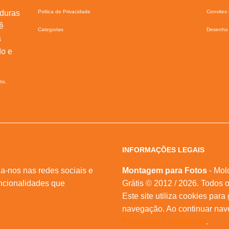
lduras
Poltica de Privacidade
Convites 
ê
Categorias
Desenho 
s
do e
tis,
INFORMAÇÕES LEGAIS
a-nos nas redes sociais e
Montagem para Fotos
- Mol
ncionalidades que
Grátis © 2012 / 2026. Todos o
Este site utiliza cookies para
navegação. Ao continuar na
Política de Privacidade
.