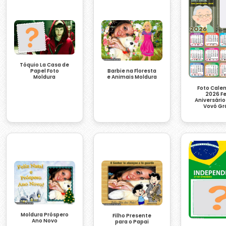
Tóquio La Casa de
Papel Foto
Barbie na Floresta
Moldura
e Animais Moldura
Foto Cale
2026 Fe
Aniversári
Vovó Gr
Moldura Próspero
Filho Presente
Ano Novo
para o Papai