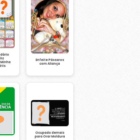
ndário
liz
Enfeite Pássaros
o Minha
com Aliança
átis
Ocupado demais
para Orar Moldura