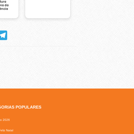
dura
Dia da
ência
hatsApp
Telegram
GORIAS POPULARES
io 2026
eliz Natal