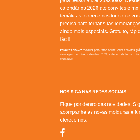
para personalizar suas fotos. Desde
calendários 2026 até convites e mo
temáticas, oferecemos tudo que voc
precisa para tornar suas lembrança
ainda mais especiais. Gratuito, rápi
fácil!
Palavras-chave:
moldura para fotos online, criar convites grá
montagem de fotos, calendário 2026, colagem de fotos, foto
montagem.
NOS SIGA NAS REDES SOCIAIS
Fique por dentro das novidades! Sig
acompanhe as novas molduras e fu
oferecemos: