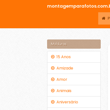
montagemparafotos.com.
Pá
Molduras
15 Anos
Amizade
Amor
Animais
Aniversário