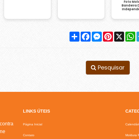
Foto Mol
Bandeira 
Independ
Compartilhar
Facebook
Messenger
Pinterest
X
W
Pesquisar
LINKS ÚTEIS
CATE
contra
Página Inicial
Calendár
ine
Contato
Moldura F