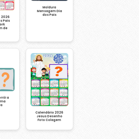
Moldura
Mensagem Dia
dos Pais
o 2026
os Pais
ork
m de
rrói a
lma
ra
Calendário 2026
Jesus Desenho
Foto Colagem