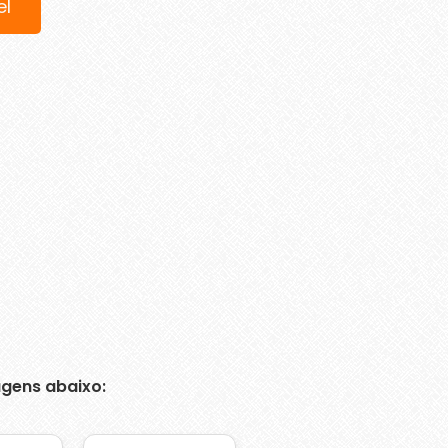
el
gens abaixo: