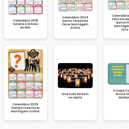
Calendári
Calendário 2024
Feliz Dia d
Calendário 2018
Santa Terezinha
Bentô Fl
Sereira e Estrela
Fazer Montagem
Montage
do Mar
Grátis
Foto
A Culpa Co
Que tudo de bom
Nossa A
se repita
Moldu
Calendário 2025
Sampa Crew Fazer
Montagem Online