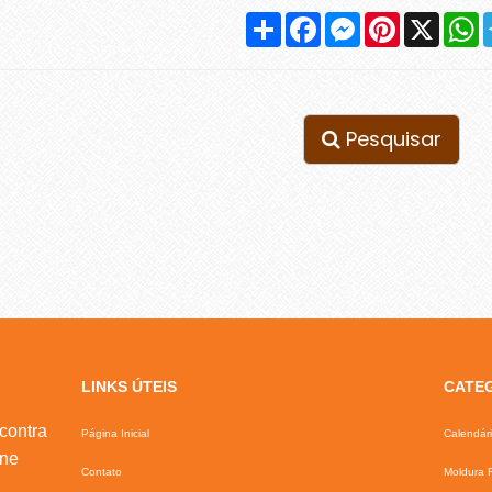
Compartilhar
Facebook
Messenger
Pinterest
X
W
Pesquisar
LINKS ÚTEIS
CATE
contra
Página Inicial
Calendár
ine
Contato
Moldura F