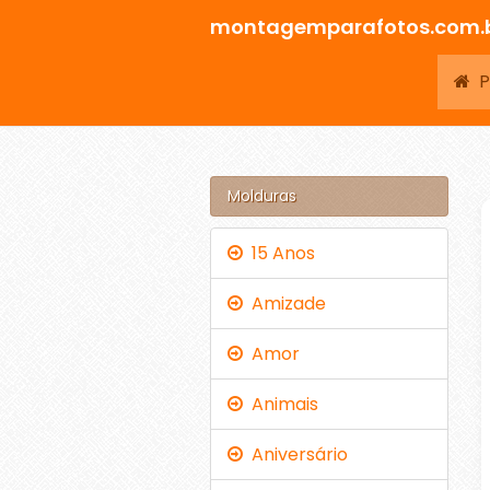
montagemparafotos.com.
Pá
Molduras
15 Anos
Amizade
Amor
Animais
Aniversário