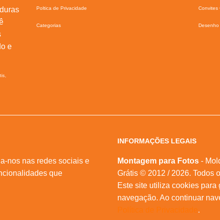
lduras
Poltica de Privacidade
Convites 
ê
Categorias
Desenho 
s
do e
tis,
INFORMAÇÕES LEGAIS
a-nos nas redes sociais e
Montagem para Fotos
- Mol
ncionalidades que
Grátis © 2012 / 2026. Todos o
Este site utiliza cookies para
navegação. Ao continuar na
Política de Privacidade
.