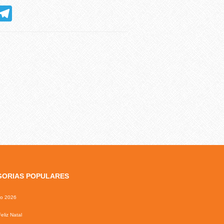
hatsApp
Telegram
GORIAS POPULARES
io 2026
eliz Natal