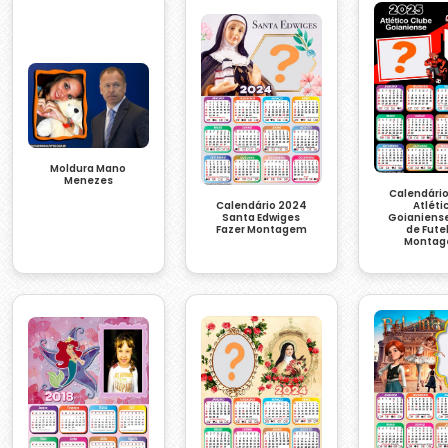
Moldura Mano
Menezes
Calendári
Calendário 2024
Atléti
Santa Edwiges
Goianiens
Fazer Montagem
de Fute
Monta