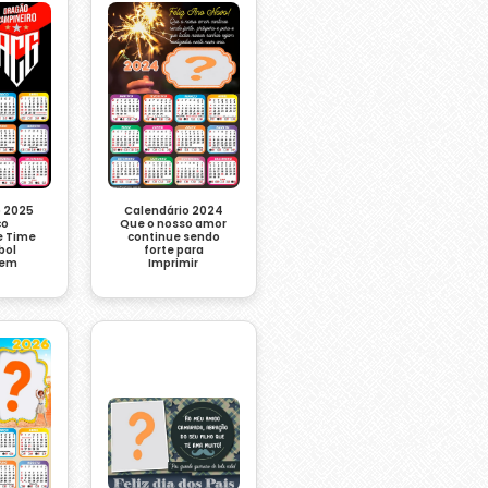
Calendário 2024
o 2025
Que o nosso amor
co
continue sendo
e Time
forte para
bol
Imprimir
gem