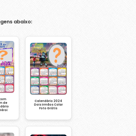
gens abaixo:
 com
Calendário 2024
m de
Dois Irmãos Colar
ndário
Foto Grátis
Héroi