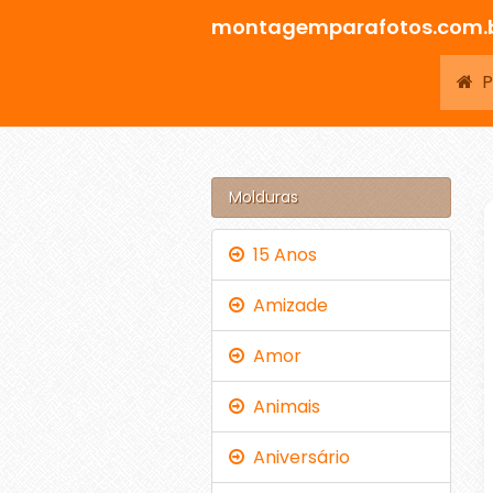
montagemparafotos.com.
Pá
Molduras
15 Anos
Amizade
Amor
Animais
Aniversário