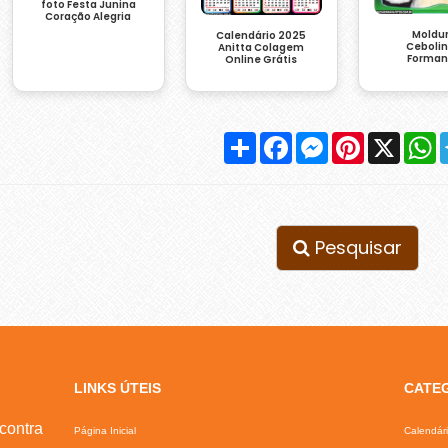
foto Festa Junina
Coração Alegria
Moldu
Calendário 2025
Ceboli
Anitta Colagem
Forma
Online Grátis
Compartilhar
Facebook
Messenger
Pinterest
X
W
Pesquisar
LINKS ÚTEIS
CATE
contra
Página Inicial
Calendár