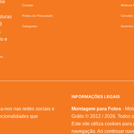
ine
Contato
Moldura F
lduras
Poltica de Privacidade
Convites 
ê
Categorias
Desenho 
s
do e
tis,
INFORMAÇÕES LEGAIS
a-nos nas redes sociais e
Montagem para Fotos
- Mol
ncionalidades que
Grátis © 2012 / 2026. Todos o
Este site utiliza cookies para
navegação. Ao continuar na