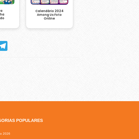
ra
Calendário 2024
nha
Among Us Foto
ndo
Online
hatsApp
Telegram
GORIAS POPULARES
io 2026