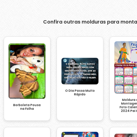
Confira outras molduras para monta
O Dia Passa Muito
Rápido
Moldura
Montage
Borboleta Pousa
Foto Cale
na Folha
2024 Pai 