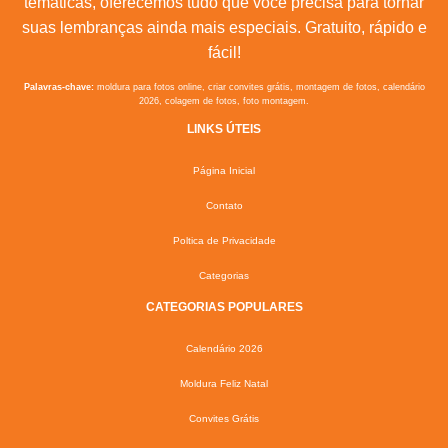
temáticas, oferecemos tudo que você precisa para tornar
suas lembranças ainda mais especiais. Gratuito, rápido e
fácil!
Palavras-chave:
moldura para fotos online, criar convites grátis, montagem de fotos, calendário
2026, colagem de fotos, foto montagem.
LINKS ÚTEIS
Página Inicial
Contato
Poltica de Privacidade
Categorias
CATEGORIAS POPULARES
Calendário 2026
Moldura Feliz Natal
Convites Grátis