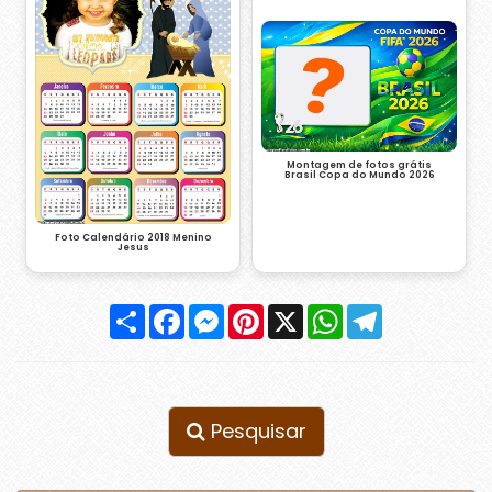
Montagem de fotos grátis
Brasil Copa do Mundo 2026
Foto Calendário 2018 Menino
Jesus
Compartilhar
Facebook
Messenger
Pinterest
X
WhatsApp
Telegram
Pesquisar