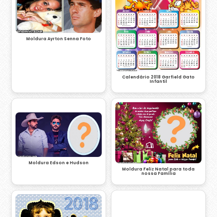
Moldura Ayrton Senna Foto
Calendário 2018 Garfield Gato
Infantil
Moldura Edson e Hudson
Moldura Feliz Natal para toda
nossa Família