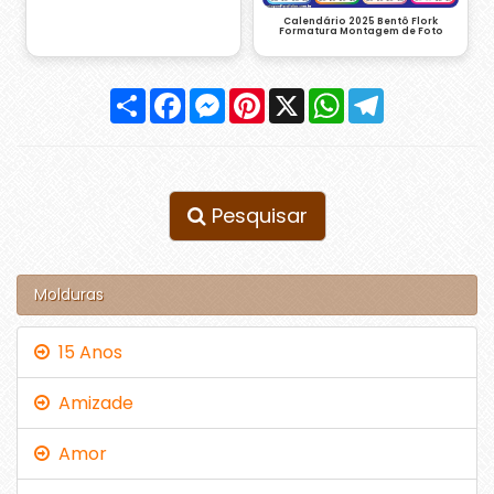
Calendário 2025 Bentô Flork
Formatura Montagem de Foto
Compartilhar
Facebook
Messenger
Pinterest
X
WhatsApp
Telegram
Pesquisar
Molduras
15 Anos
Amizade
Amor