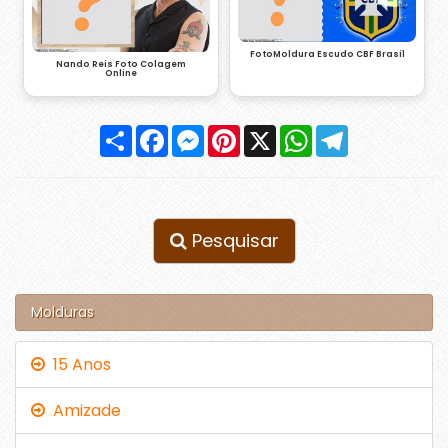
FotoMoldura Escudo CBF Brasil
Nando Reis Foto Colagem
Online
Compartilhar
Facebook
Messenger
Pinterest
X
WhatsApp
Telegram
Pesquisar
Molduras
15 Anos
Amizade