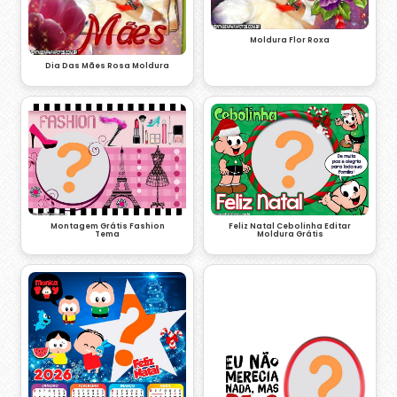
Moldura Flor Roxa
Dia Das Mães Rosa Moldura
Montagem Grátis Fashion
Feliz Natal Cebolinha Editar
Tema
Moldura Grátis