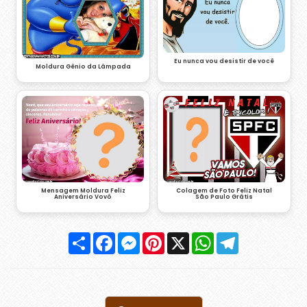
Eu nunca vou desistir de você
Moldura Gênio da Lâmpada
Mensagem Moldura Feliz
Colagem de Foto Feliz Natal
Aniversário Vovó
São Paulo Grátis
Compartilhar
Facebook
Messenger
Pinterest
X
WhatsApp
Telegram