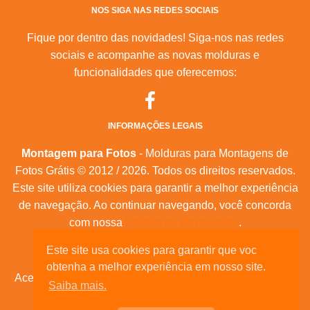
NOS SIGA NAS REDES SOCIAIS
Fique por dentro das novidades! Siga-nos nas redes
sociais e acompanhe as novas molduras e
funcionalidades que oferecemos:
INFORMAÇÕES LEGAIS
Montagem para Fotos
- Molduras para Montagens de
Fotos Grátis © 2012 / 2026. Todos os direitos reservados.
Este site utiliza cookies para garantir a melhor experiência
de navegação. Ao continuar navegando, você concorda
com nossa
Política de Privacidade
.
Este site usa cookies para garantir que voc
Mapa do Site
|
Feeds RSS
|
Sobre Nós
obtenha a melhor experiência em nosso site.
Acesse nossas molduras para:
calendários, convites de
Saiba mais.
aniversário, dia das mães, feliz natal, datas