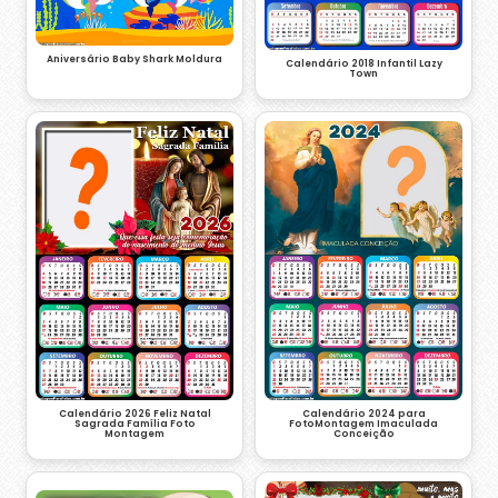
Aniversário Baby Shark Moldura
Calendário 2018 Infantil Lazy
Town
Calendário 2026 Feliz Natal
Calendário 2024 para
Sagrada Família Foto
FotoMontagem Imaculada
Montagem
Conceição