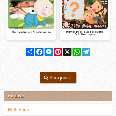
Mamãe Desejo um Feliz Natal
Moldura Neném Engatinhando
Foto Montagem
Compartilhar
Facebook
Messenger
Pinterest
X
WhatsApp
Telegram
Pesquisar
Molduras
15 Anos