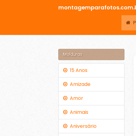
montagemparafotos.com.
Pá
Molduras
15 Anos
Amizade
Amor
Animais
Aniversário