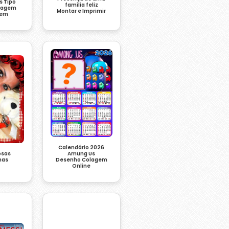
 Tipo
família feliz
lagem
Montar e Imprimir
gem
Calendário 2026
Amung Us
osas
Desenho Colagem
has
Online