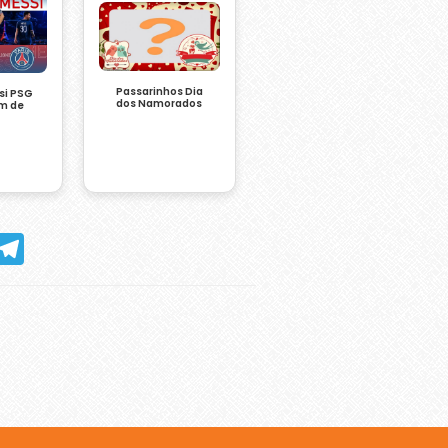
Passarinhos Dia
si PSG
dos Namorados
m de
hatsApp
Telegram