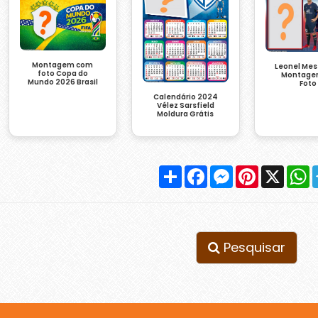
Montagem com
Leonel Mes
foto Copa do
Montage
Mundo 2026 Brasil
Foto
Calendário 2024
Vélez Sarsfield
Moldura Grátis
Compartilhar
Facebook
Messenger
Pinterest
X
W
Pesquisar