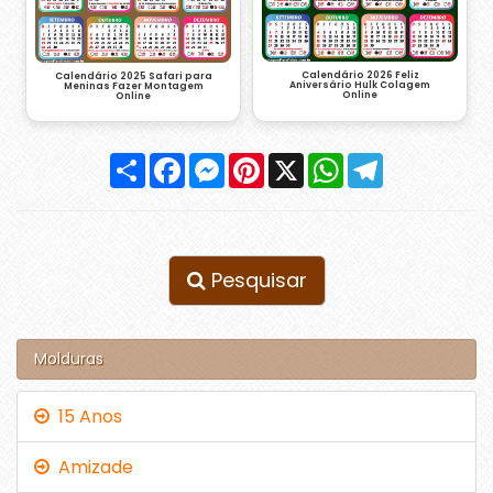
Calendário 2026 Feliz
Calendário 2025 Safari para
Aniversário Hulk Colagem
Meninas Fazer Montagem
Online
Online
Compartilhar
Facebook
Messenger
Pinterest
X
WhatsApp
Telegram
Pesquisar
Molduras
15 Anos
Amizade