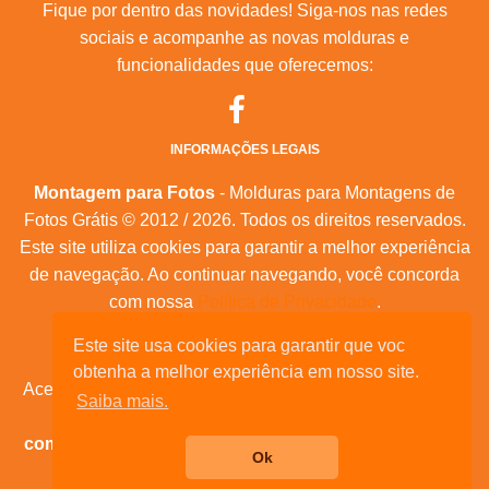
Fique por dentro das novidades! Siga-nos nas redes
sociais e acompanhe as novas molduras e
funcionalidades que oferecemos:
INFORMAÇÕES LEGAIS
Montagem para Fotos
- Molduras para Montagens de
Fotos Grátis © 2012 / 2026. Todos os direitos reservados.
Este site utiliza cookies para garantir a melhor experiência
de navegação. Ao continuar navegando, você concorda
com nossa
Política de Privacidade
.
Mapa do Site
|
Feeds RSS
|
Sobre Nós
Este site usa cookies para garantir que voc
obtenha a melhor experiência em nosso site.
Acesse nossas molduras para:
calendários, convites de
Saiba mais.
aniversário, dia das mães, feliz natal, datas
comemorativas, e muita outras datas comemorativas!
Ok