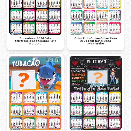
Calendário 2024 Feliz
Colar Foto Online Calendário
Aniversário Abençoado Foto
2024 Feliz Natal Dora
Moldura
Aventureira