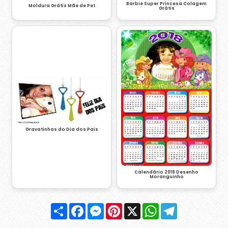
Barbie Super Princesa Colagem
Moldura Grátis Mãe de Pet
Grátis
Gravatinhas do Dia dos Pais
Calendário 2018 Desenho
Moranguinho
Compartilhar
Facebook
Messenger
Pinterest
X
WhatsApp
Telegram