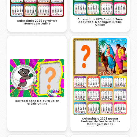
Calendário 2025 Cuiabá Time
Calendário 2025 Yu-Gi-Oh
de Futebol Montagem Grátis
Montagem Online
Online
Barroca Zona Moldura Colar
Grátis Online
Calendário 2025 Nossa
Senhora do Desterro Foto
Montagem Grátis