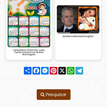
Moldura Michael Douglas
Calendário 2024 São João
Festa Junina Foto Grátis
Montagem
Compartilhar
Facebook
Messenger
Pinterest
X
WhatsApp
Telegram
Pesquisar