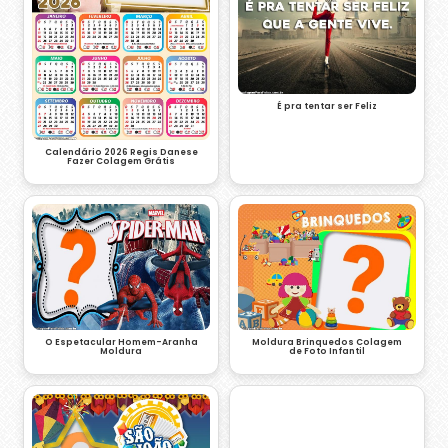
É pra tentar ser Feliz
Calendário 2026 Regis Danese
Fazer Colagem Grátis
O Espetacular Homem-Aranha
Moldura Brinquedos Colagem
Moldura
de Foto Infantil