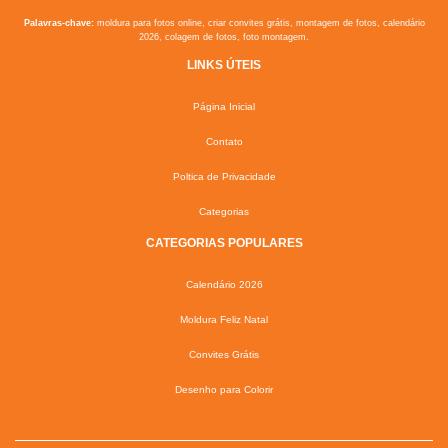
Palavras-chave:
moldura para fotos online, criar convites grátis, montagem de fotos, calendário
2026, colagem de fotos, foto montagem.
LINKS ÚTEIS
Página Inicial
Contato
Poltica de Privacidade
Categorias
CATEGORIAS POPULARES
Calendário 2026
Moldura Feliz Natal
Convites Grátis
Desenho para Colorir