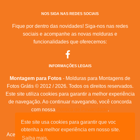
NOS SIGA NAS REDES SOCIAIS
Fique por dentro das novidades! Siga-nos nas redes
sociais e acompanhe as novas molduras e
funcionalidades que oferecemos:
INFORMAÇÕES LEGAIS
Montagem para Fotos
- Molduras para Montagens de
Fotos Grátis © 2012 / 2026. Todos os direitos reservados.
Este site utiliza cookies para garantir a melhor experiência
de navegação. Ao continuar navegando, você concorda
com nossa
Política de Privacidade
.
Este site usa cookies para garantir que voc
Mapa do Site
|
Feeds RSS
|
Sobre Nós
obtenha a melhor experiência em nosso site.
Acesse nossas molduras para:
calendários, convites de
Saiba mais.