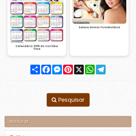
Selena Gomez FotoMoldura
Calendário 2018 do Coritiba
Time
Compartilhar
Facebook
Messenger
Pinterest
X
WhatsApp
Telegram
Pesquisar
Molduras