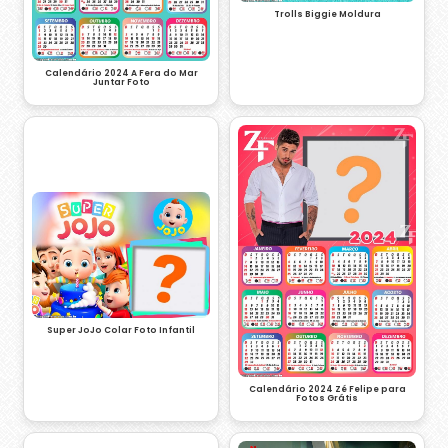
Trolls Biggie Moldura
Calendário 2024 A Fera do Mar
Juntar Foto
Super JoJo Colar Foto Infantil
Calendário 2024 Zé Felipe para
Fotos Grátis