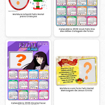
Moldura Infantil Feliz Natal
para Crianças
Calendário 2026 Vovó Feliz Dia
das Mães Colagem de Fotos
Moldura com Foto Feliz Natal
Mensagem de Jesus Cristo
Calendário 2025 Hinata Fazer