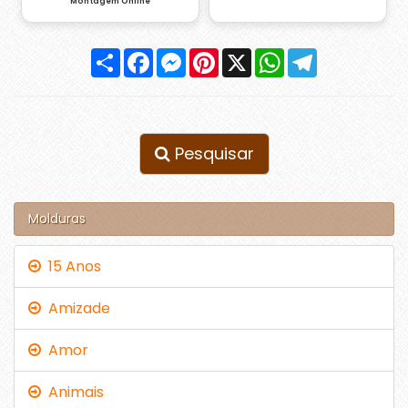
Montagem Online
Compartilhar
Facebook
Messenger
Pinterest
X
WhatsApp
Telegram
Pesquisar
Molduras
15 Anos
Amizade
Amor
Animais